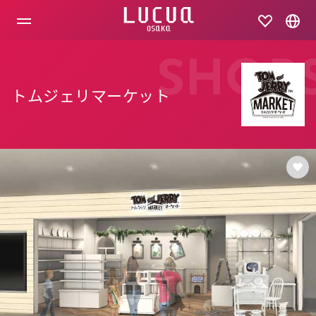
コ
ン
テ
ン
ツ
SHOP
へ
ス
トムジェリマーケット
キ
ッ
プ