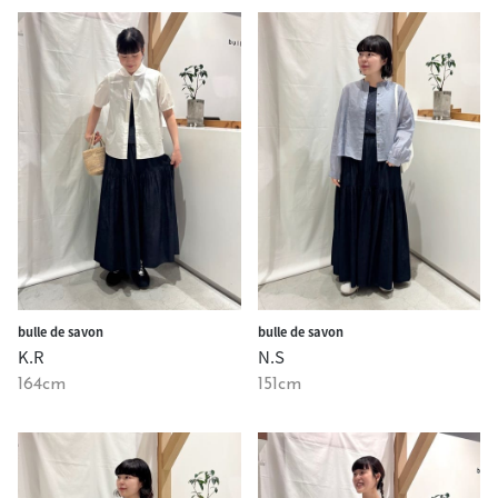
bulle de savon
bulle de savon
K.R
N.S
164cm
151cm