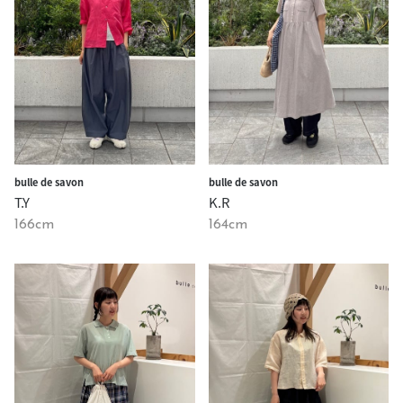
bulle de savon
bulle de savon
T.Y
K.R
166cm
164cm