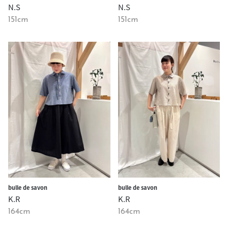
N.S
N.S
151cm
151cm
bulle de savon
bulle de savon
K.R
K.R
164cm
164cm