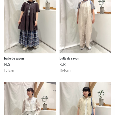
bulle de savon
bulle de savon
N.S
K.R
151cm
164cm