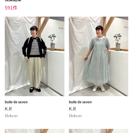
591件
bulle de savon
bulle de savon
K.R
K.R
164cm
164cm