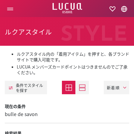
コ
ン
テ
ン
ツ
STYLE
ルクアスタイル
へ
ス
キ
ッ
プ
ルクアスタイル内の「着用アイテム」を押すと、各ブランド
サイトで購入可能です。
LUCUA メンバーズカードポイントはつきませんのでご了承
ください。
条件でスタイル
を探す
現在の条件
bulle de savon
検索結果