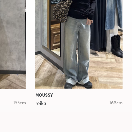
MOUSSY
reika
155cm
162cm