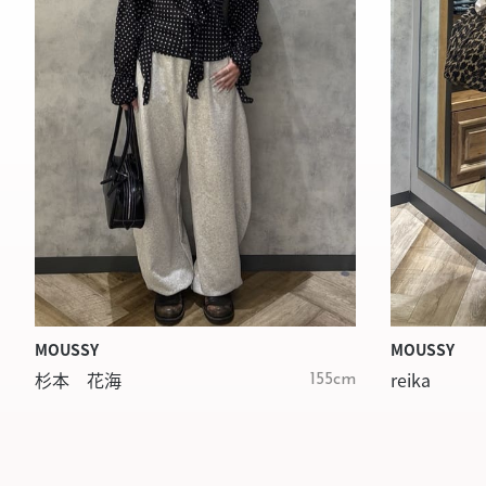
MOUSSY
MOUSSY
杉本 花海
reika
155cm