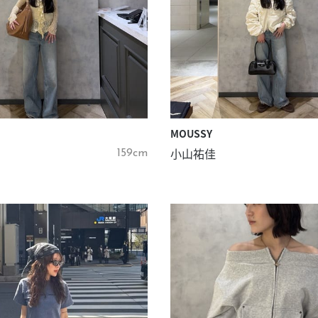
MOUSSY
小山祐佳
159cm