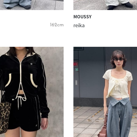
MOUSSY
reika
162cm