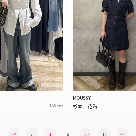
MOUSSY
杉本 花海
162cm
<<
7
8
9
10
11
>>