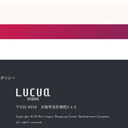
トポリシー
〒530-8558 大阪市北区梅田3-1-3
Copyright © JR West Japan Shopping Center Development Company
all rights reserved.