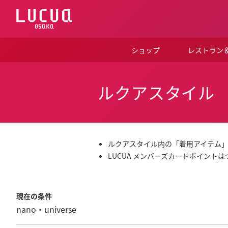
コ
ン
テ
ン
ツ
ショップ
レストラン
へ
ス
キ
ッ
ルクアスタイル
プ
ルクアスタイル内の「着用アイテム
LUCUA メンバーズカードポイント
現在の条件
nano・universe