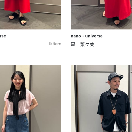
rse
nano・universe
森 菜々美
158cm