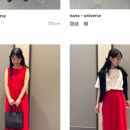
nano・universe
rse
隠岐 輝
172cm