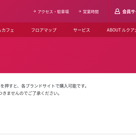
会員サ
アクセス・駐車場
営業時間
＆カフェ
フロアマップ
サービス
ABOUT ルク
LUCUAメンバ
会員登録はこち
ルクア大阪について
よくあるご質問
」を押すと、各ブランドサイトで購入可能です。
お知らせ
はつきませんのでご了承ください。
SNSアカウント一覧
LUCUAブライダルクラブ
ルクア大阪イベントホー