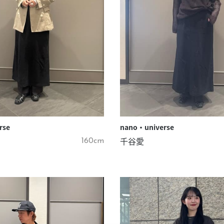
rse
nano・universe
千谷愛
160cm