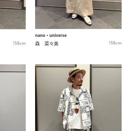
nano・universe
森 菜々美
158cm
158cm