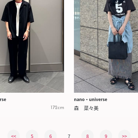
nano・universe
rse
森 菜々美
172cm
<<
5
6
7
8
9
>>