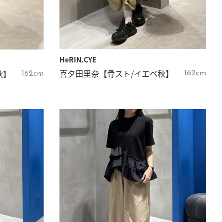
HeRIN.CYE
喜夕田里奈【骨スト/イエベ秋】
秋】
162cm
162cm