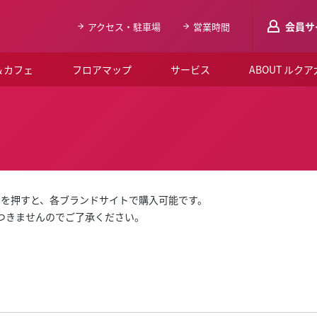
会員サ
アクセス・駐車場
営業時間
＆カフェ
フロアマップ
サービス
ABOUT ルク
LUCUAメンバ
会員登録はこち
ルクア大阪について
よくあるご質問
」を押すと、各ブランドサイトで購入可能です。
お知らせ
はつきませんのでご了承ください。
SNSアカウント一覧
LUCUAブライダルクラブ
ルクア大阪イベントホー