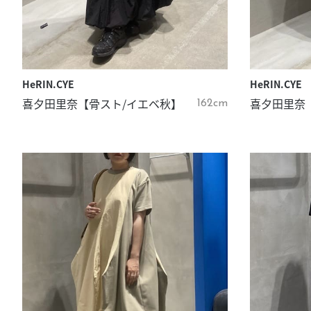
HeRIN.CYE
HeRIN.CYE
喜夕田里奈【骨スト/イエベ秋】
喜夕田里奈
162cm