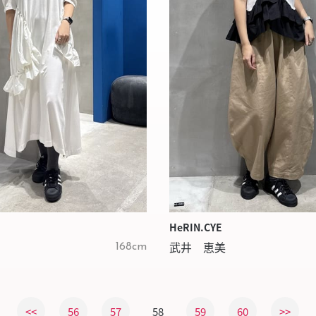
HeRIN.CYE
武井 恵美
168cm
<<
56
57
58
59
60
>>