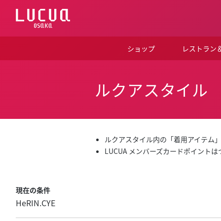
コ
ン
テ
ン
ツ
ショップ
レストラン
へ
ス
キ
ッ
ルクアスタイル
プ
ルクアスタイル内の「着用アイテム
LUCUA メンバーズカードポイント
現在の条件
HeRIN.CYE