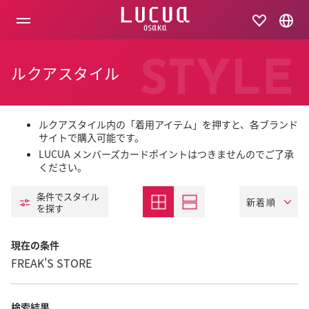
コ
ン
テ
ン
ツ
STYLE
ルクアスタイル
へ
ス
キ
ッ
プ
ルクアスタイル内の「着用アイテム」を押すと、各ブランド
サイトで購入可能です。
LUCUA メンバーズカードポイントはつきませんのでご了承
ください。
条件でスタイル
を探す
現在の条件
FREAK'S STORE
検索結果