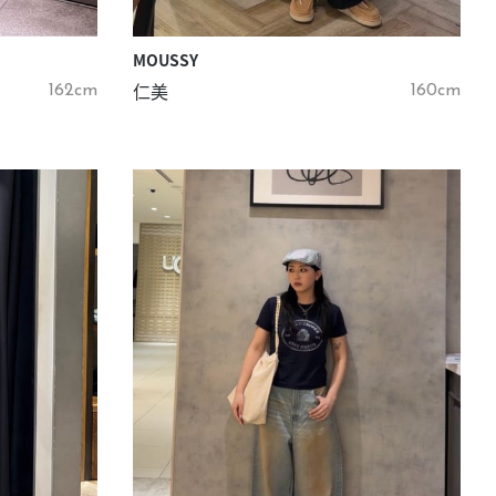
MOUSSY
仁美
162cm
160cm