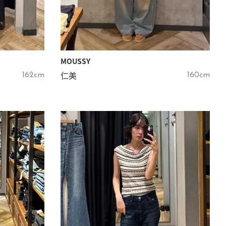
MOUSSY
仁美
162cm
160cm