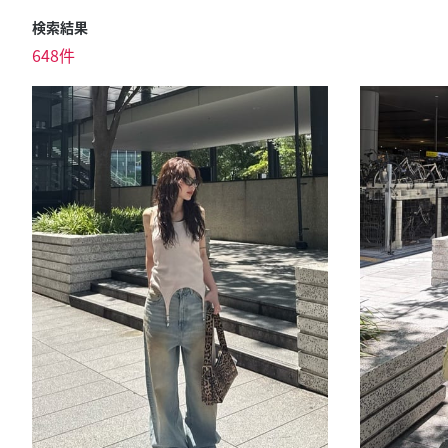
検索結果
648件