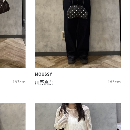
MOUSSY
川野真奈
163cm
163cm