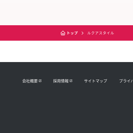
トップ
ルクアスタイル
会社概要
採用情報
サイトマップ
プライ