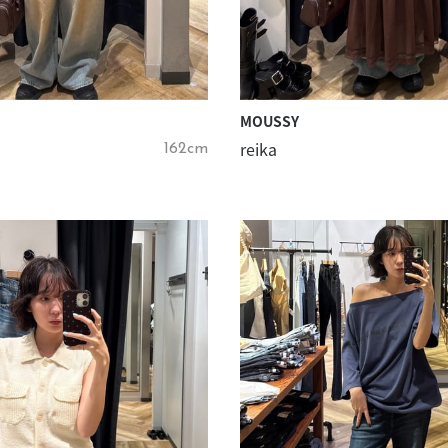
MOUSSY
reika
162cm