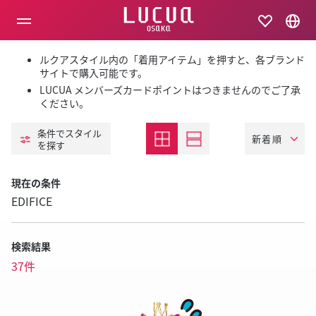
コ
ン
テ
ン
ツ
ルクアスタイル内の「着用アイテム」を押すと、各ブランド
へ
サイトで購入可能です。
ス
LUCUA メンバーズカードポイントはつきませんのでご了承
キ
ください。
ッ
プ
条件でスタイル
を探す
現在の条件
EDIFICE
検索結果
37件