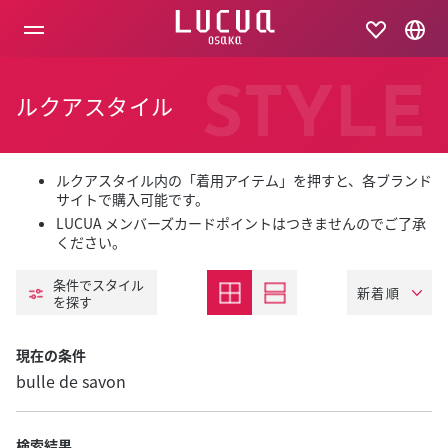
コ
ン
テ
ン
ツ
STYLE
ルクアスタイル
へ
ス
キ
ッ
プ
ルクアスタイル内の「着用アイテム」を押すと、各ブランド
サイトで購入可能です。
LUCUA メンバーズカードポイントはつきませんのでご了承
ください。
条件でスタイル
を探す
現在の条件
bulle de savon
検索結果