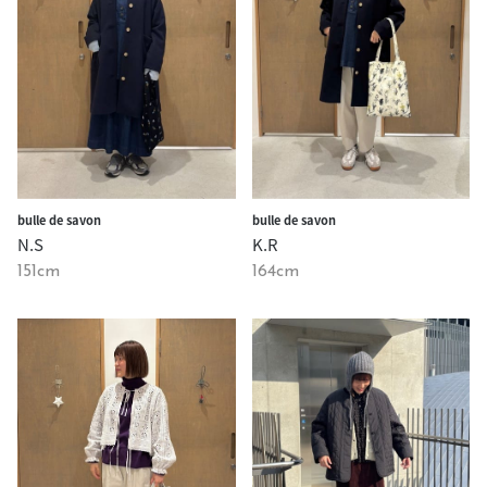
bulle de savon
bulle de savon
N.S
K.R
151cm
164cm