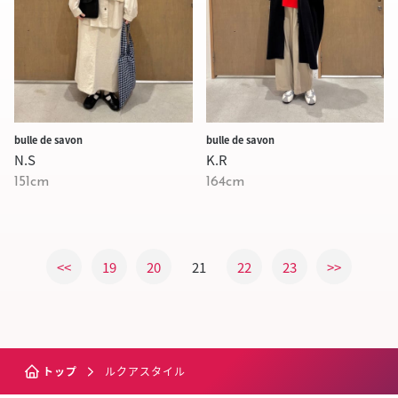
bulle de savon
bulle de savon
N.S
K.R
151cm
164cm
<<
19
20
21
22
23
>>
トップ
ルクアスタイル