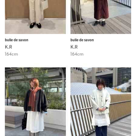
bulle de savon
bulle de savon
K.R
K.R
164cm
164cm