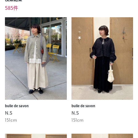
585件
bulle de savon
bulle de savon
N.S
N.S
151cm
151cm