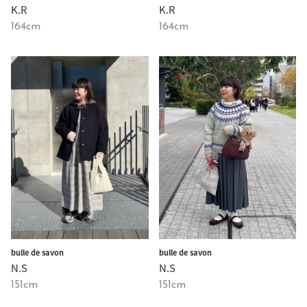
K.R
K.R
164cm
164cm
bulle de savon
bulle de savon
N.S
N.S
151cm
151cm