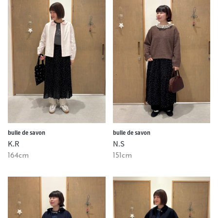
bulle de savon
bulle de savon
N.S
K.R
151cm
164cm