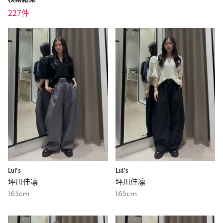
227件
Lui's
Lui's
坪川佳凛
坪川佳凛
165cm
165cm