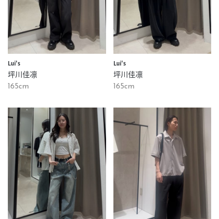
Lui's
Lui's
坪川佳凛
坪川佳凛
165cm
165cm