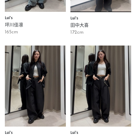
Lui's
Lui's
坪川佳凛
田中大喜
165cm
172cm
Lui's
Lui's