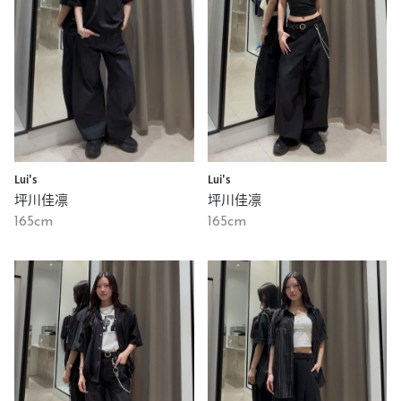
Lui's
Lui's
坪川佳凛
坪川佳凛
165cm
165cm