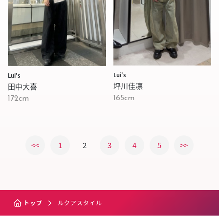
Lui's
Lui's
坪川佳凛
田中大喜
165cm
172cm
<<
1
2
3
4
5
>>
トップ
ルクアスタイル