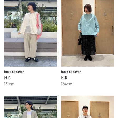
bulle de savon
bulle de savon
N.S
K.R
151cm
164cm