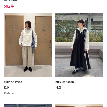
582件
bulle de savon
bulle de savon
K.R
N.S
164cm
151cm