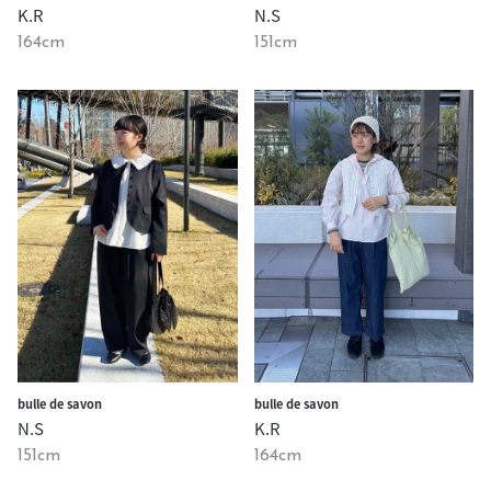
K.R
N.S
164cm
151cm
bulle de savon
bulle de savon
K.R
N.S
164cm
151cm