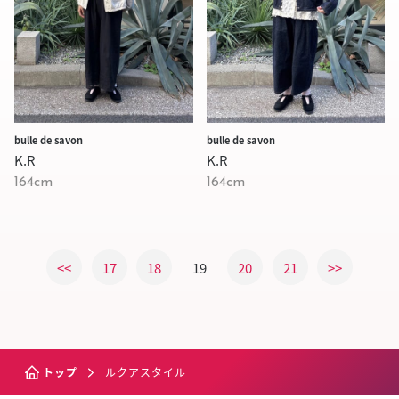
bulle de savon
bulle de savon
K.R
K.R
164cm
164cm
<<
17
18
19
20
21
>>
トップ
ルクアスタイル