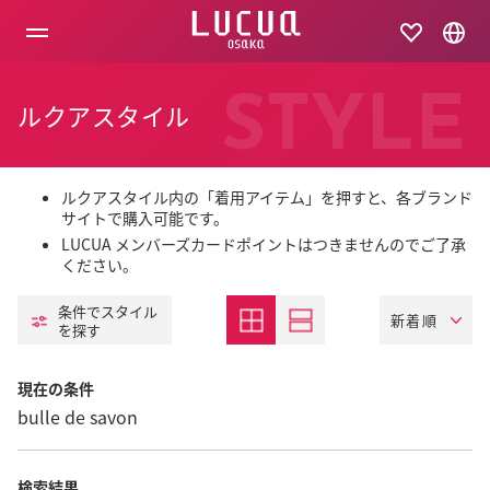
コ
ン
テ
ン
ツ
STYLE
ルクアスタイル
へ
ス
キ
ッ
プ
ルクアスタイル内の「着用アイテム」を押すと、各ブランド
サイトで購入可能です。
LUCUA メンバーズカードポイントはつきませんのでご了承
ください。
条件でスタイル
を探す
現在の条件
bulle de savon
検索結果