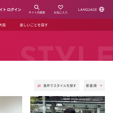
イト ログイン
LANGUAGE
サイト内検索
お気に入り
ア大阪
楽しいことを探す
トピックス
ーズカード
らから！
ショップニュース
STYL
ルクアスタイル
特集
デジタルブック
条件でスタイル
を探す
ル