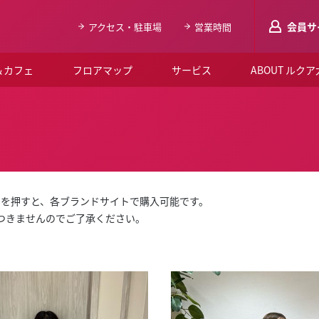
会員サ
アクセス・駐車場
営業時間
＆カフェ
フロアマップ
サービス
ABOUT ルク
LUCUAメンバ
会員登録はこち
ルクア大阪について
よくあるご質問
」を押すと、各ブランドサイトで購入可能です。
お知らせ
はつきませんのでご了承ください。
SNSアカウント一覧
LUCUAブライダルクラブ
ルクア大阪イベントホー