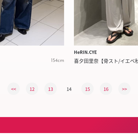
HeRIN.CYE
喜夕田里奈【骨スト/イエベ
154cm
<<
12
13
14
15
16
>>