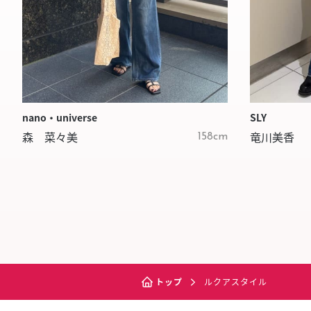
nano・universe
SLY
森 菜々美
竜川美香
158cm
トップ
ルクアスタイル