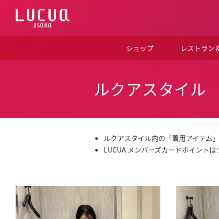
コ
ン
テ
ン
ツ
ショップ
レストラン
へ
ス
キ
ッ
ルクアスタイル
プ
ルクアスタイル内の「着用アイテム
LUCUA メンバーズカードポイント