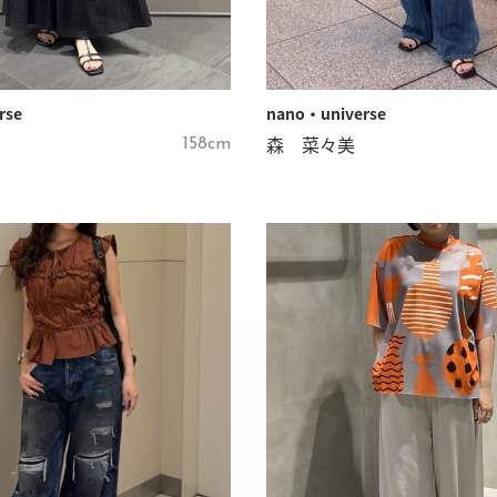
rse
nano・universe
森 菜々美
158cm