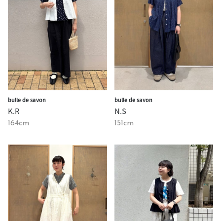
bulle de savon
bulle de savon
K.R
N.S
164cm
151cm