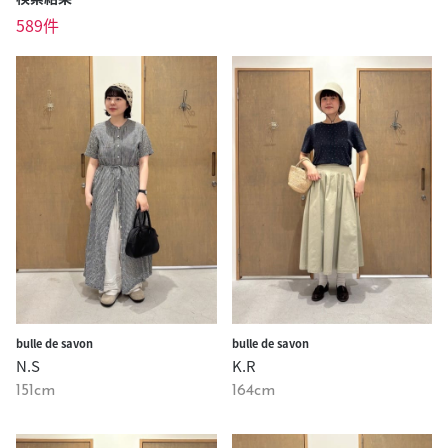
589件
bulle de savon
bulle de savon
N.S
K.R
151cm
164cm