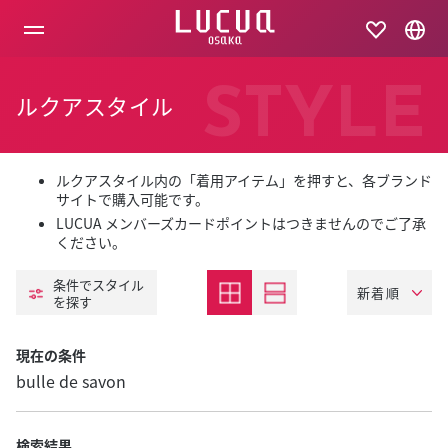
コ
ン
テ
ン
ツ
STYLE
ルクアスタイル
へ
ス
キ
ッ
プ
ルクアスタイル内の「着用アイテム」を押すと、各ブランド
サイトで購入可能です。
LUCUA メンバーズカードポイントはつきませんのでご了承
ください。
条件でスタイル
を探す
現在の条件
bulle de savon
検索結果