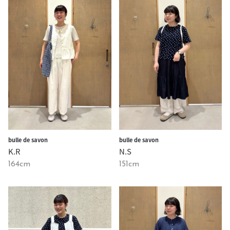
bulle de savon
bulle de savon
K.R
N.S
164cm
151cm