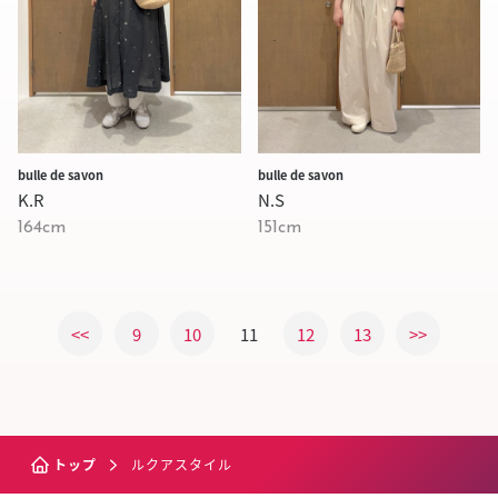
bulle de savon
bulle de savon
K.R
N.S
164cm
151cm
<<
9
10
11
12
13
>>
トップ
ルクアスタイル