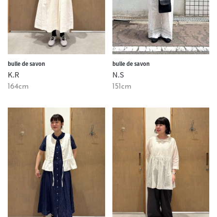
bulle de savon
bulle de savon
N.S
K.R
151cm
164cm