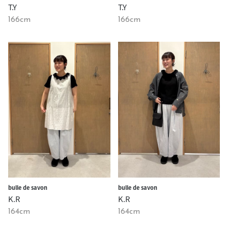
T.Y
T.Y
166cm
166cm
bulle de savon
bulle de savon
K.R
K.R
164cm
164cm