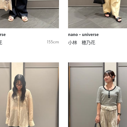
rse
nano・universe
花
小林 穂乃花
155cm