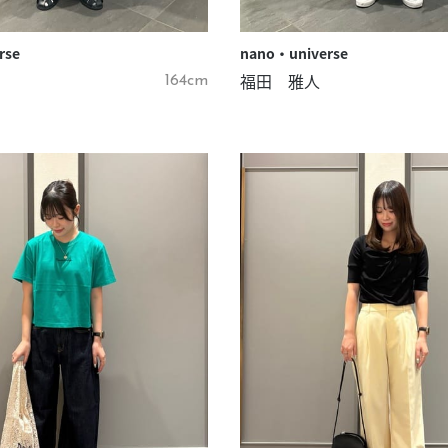
rse
nano・universe
福田 雅人
164cm