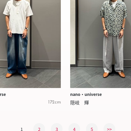
nano・universe
rse
隠岐 輝
172cm
1
2
3
4
5
>>