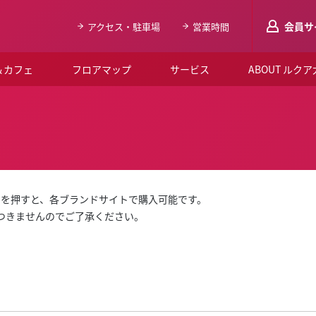
会員サ
アクセス・駐車場
営業時間
＆カフェ
フロアマップ
サービス
ABOUT ルク
LUCUAメンバ
会員登録はこち
ルクア大阪について
よくあるご質問
」を押すと、各ブランドサイトで購入可能です。
お知らせ
はつきませんのでご了承ください。
SNSアカウント一覧
LUCUAブライダルクラブ
ルクア大阪イベントホー