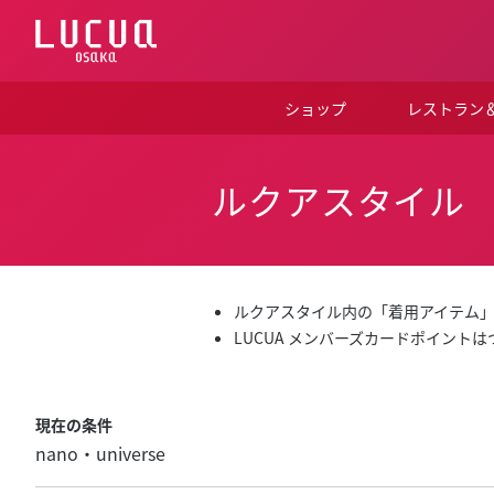
コ
ン
テ
ン
ツ
ショップ
レストラン
へ
ス
キ
ッ
ルクアスタイル
プ
ルクアスタイル内の「着用アイテム
LUCUA メンバーズカードポイント
現在の条件
nano・universe