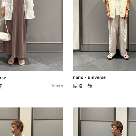
nano・universe
rse
隠岐 輝
花
155cm